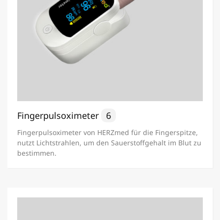
Fingerpulsoximeter
6
Fingerpulsoximeter von HERZmed für die Fingerspitze,
nutzt Lichtstrahlen, um den Sauerstoffgehalt im Blut zu
bestimmen.