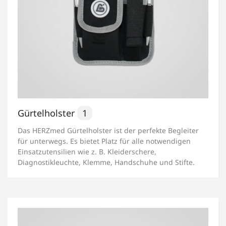
Gürtelholster
1
Das HERZmed Gürtelholster ist der perfekte Begleiter
für unterwegs. Es bietet Platz für alle notwendigen
Einsatzutensilien wie z. B. Kleiderschere,
Diagnostikleuchte, Klemme, Handschuhe und Stifte.