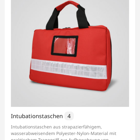
Intubationstaschen
4
Intubationstaschen aus strapazierfähigem,
wasserabweisendem Polyester-Nylon-Material mit
praktischem Tragegriff zur Aufbewahrung von