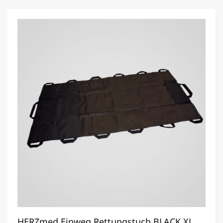
HERZmed Einweg Rettungstuch BLACK XL