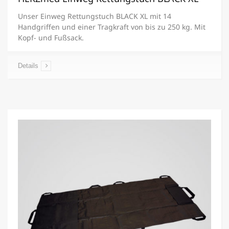
Unser Einweg Rettungstuch BLACK XL mit 14
Handgriffen und einer Tragkraft von bis zu 250 kg. Mit
Kopf- und Fußsack.
Details