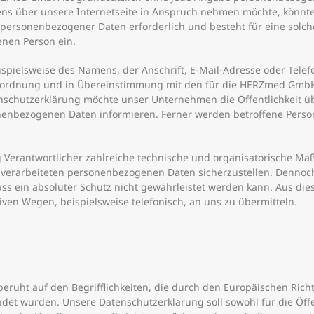
ns über unsere Internetseite in Anspruch nehmen möchte, könnt
g personenbezogener Daten erforderlich und besteht für eine solch
enen Person ein.
pielsweise des Namens, der Anschrift, E-Mail-Adresse oder Telef
erordnung und in Übereinstimmung mit den für die HERZmed GmbH
nschutzerklärung möchte unser Unternehmen die Öffentlichkeit ü
enbezogenen Daten informieren. Ferner werden betroffene Person
 Verantwortlicher zahlreiche technische und organisatorische 
te verarbeiteten personenbezogenen Daten sicherzustellen. Denno
ass ein absoluter Schutz nicht gewährleistet werden kann. Aus di
iven Wegen, beispielsweise telefonisch, an uns zu übermitteln.
uht auf den Begrifflichkeiten, die durch den Europäischen Rich
t wurden. Unsere Datenschutzerklärung soll sowohl für die Öffe